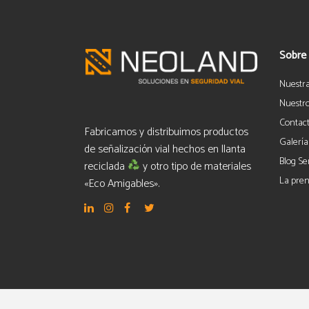
Sobre
Nuestr
Nuestro
Contac
Fabricamos y distribuimos productos
Galería
de señalización vial hechos en llanta
Blog Se
reciclada
y otro tipo de materiales
La pren
«Eco Amigables».