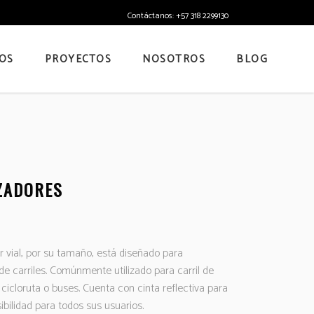
Contáctanos: +57 318 2299130
OS
PROYECTOS
NOSOTROS
BLOG
ZADORES
r vial, por su tamaño, está diseñado para
de carriles. Comúnmente utilizado para carril de
 cicloruta o buses. Cuenta con cinta reflectiva para
sibilidad para todos sus usuarios.