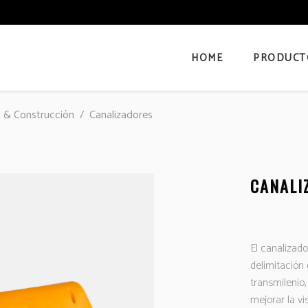
HOME
PRODUCT
l & Construcción
/
Canalizadores
CANALI
El canalizado
delimitación 
transmilenio,
mejorar la vi