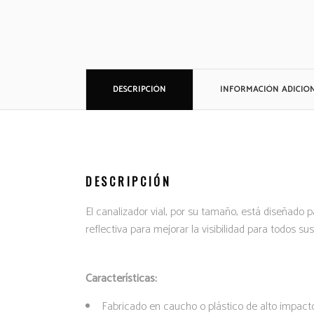
DESCRIPCIÓN
INFORMACIÓN ADICIO
DESCRIPCIÓN
El canalizador vial, por su tamaño, está diseñado p
reflectiva para mejorar la visibilidad para todos sus
Características:
Fabricado en caucho o plástico de alto impact