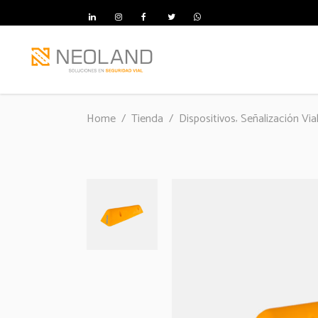
,
Home
/
Tienda
/
Dispositivos
Señalización Via