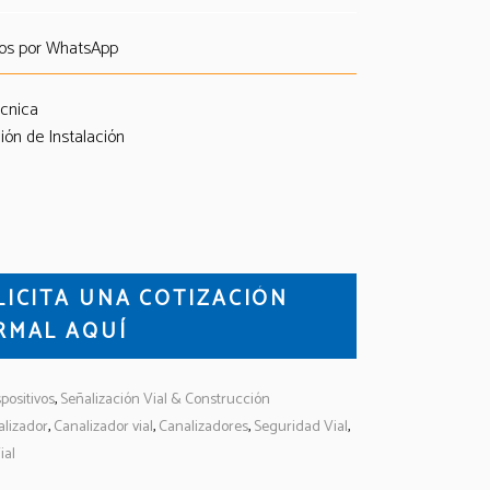
os por WhatsApp
écnica
ión de Instalación
LICITA UNA COTIZACIÓN
RMAL AQUÍ
positivos
,
Señalización Vial & Construcción
alizador
,
Canalizador vial
,
Canalizadores
,
Seguridad Vial
,
ial