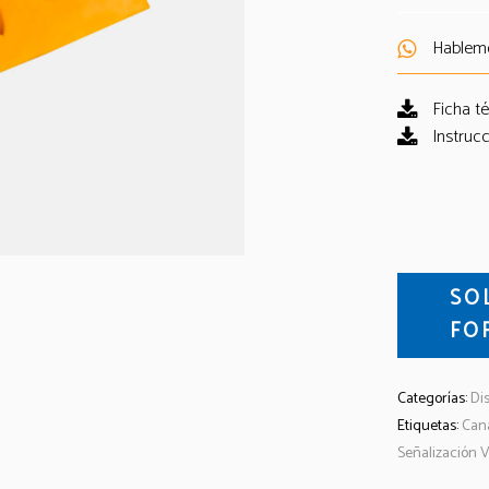
Hablem
Ficha t
Instrucc
SO
FO
Categorías:
Dis
Etiquetas:
Can
Señalización V