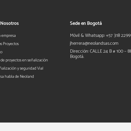
 Nosotros
Sede en Bogotá
Móvil & Whatsapp: +57 318 2299
a empresa
jherrera@neolandsas.com
s Proyectos
Dirección: CALLE 24 B # 100 – 8
to
Bogotá.
 de proyectos en señalización
ñalización y seguridad Vial
sa habla de Neoland