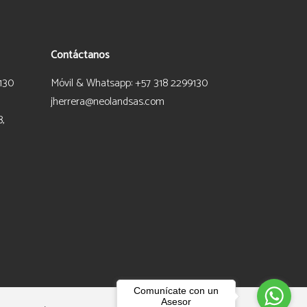
Contáctanos
130
Móvil & Whatsapp: +57 318 2299130
jherrera@neolandsas.com
8,
Comunícate con un
Asesor