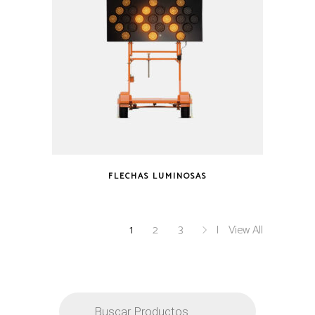
FLECHAS LUMINOSAS
1
2
3
View All
Búsqueda
de