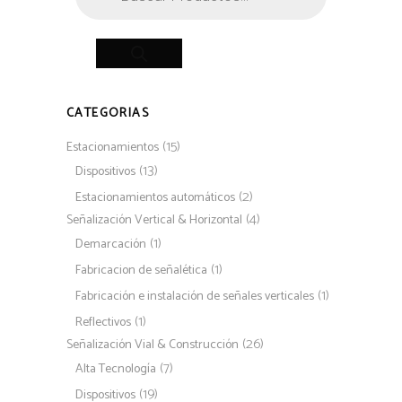
productos
CATEGORIAS
(15)
Estacionamientos
(13)
Dispositivos
(2)
Estacionamientos automáticos
(4)
Señalización Vertical & Horizontal
(1)
Demarcación
(1)
Fabricacion de señalética
(1)
Fabricación e instalación de señales verticales
(1)
Reflectivos
(26)
Señalización Vial & Construcción
(7)
Alta Tecnología
(19)
Dispositivos