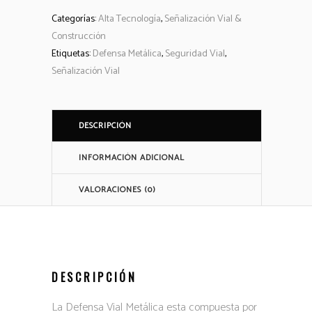
Categorías:
Alta Tecnología
,
Señalización Vial &
Construcción
Etiquetas:
Defensa Metálica
,
Seguridad Vial
,
Señalización Vial
DESCRIPCIÓN
INFORMACIÓN ADICIONAL
VALORACIONES (0)
DESCRIPCIÓN
La Defensa Vial Metálica esta compuesta por