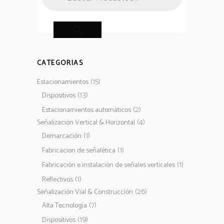
productos
CATEGORIAS
(15)
Estacionamientos
(13)
Dispositivos
(2)
Estacionamientos automáticos
(4)
Señalización Vertical & Horizontal
(1)
Demarcación
(1)
Fabricacion de señalética
(1)
Fabricación e instalación de señales verticales
(1)
Reflectivos
(26)
Señalización Vial & Construcción
(7)
Alta Tecnología
(19)
Dispositivos