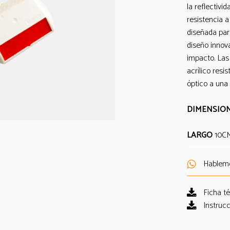
la reflectivi
resistencia a
diseñada par
diseño innov
impacto. Las
acrílico res
óptico a una 
DIMENSION
LARGO
10C
Hablem
Ficha t
Instrucc