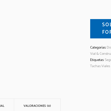
SO
FO
Categorías:
Dis
Vial & Constr
Etiquetas:
Segu
Tachas Viales
NAL
VALORACIONES (0)