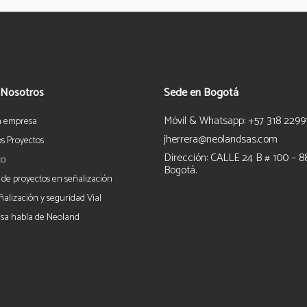
 Nosotros
Sede en Bogotá
Móvil & Whatsapp: +57 318 2299
a empresa
jherrera@neolandsas.com
s Proyectos
Dirección: CALLE 24 B # 100 – 8
to
Bogotá.
 de proyectos en señalización
ñalización y seguridad Vial
sa habla de Neoland