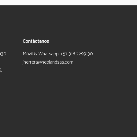
Contáctanos
130
Móvil & Whatsapp: +57 318 2299130
jherrera@neolandsas.com
8,