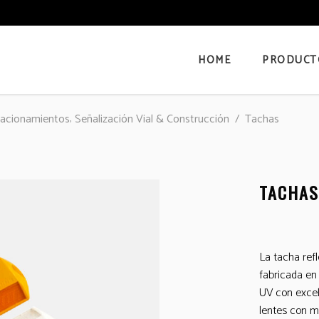
HOME
PRODUCT
,
tacionamientos
Señalización Vial & Construcción
/
Tachas
TACHAS
La tacha ref
fabricada en
UV con excele
lentes con m