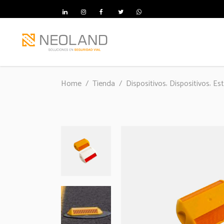
,
,
Home
/
Tienda
/
Dispositivos
Dispositivos
Es