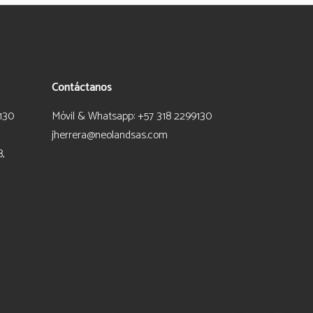
Contáctanos
130
Móvil & Whatsapp: +57 318 2299130
jherrera@neolandsas.com
8,