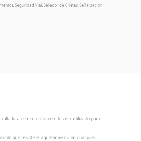
imentos
,
Seguridad Vial
,
Sellador de Grietas
,
Señalización
y ralladura de neumático en desuso, utilizado para
ible que resiste el agrietamiento en cualquier