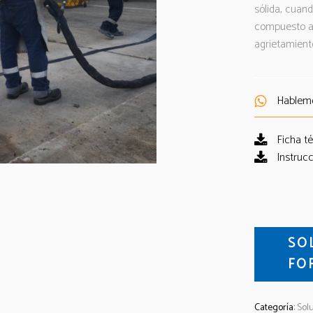
sólida, cuan
compuesto al
agrietamiento
Hablem
Ficha t
Instrucc
SO
FO
Categoría:
Sol