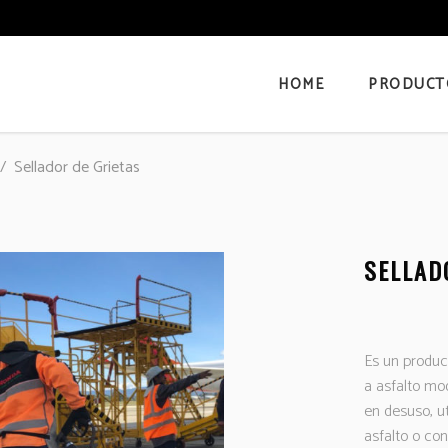
HOME
PRODUCT
/
Sellador de Grietas
SELLAD
Es un produc
a asfalto mo
en desuso, ut
asfalto o co