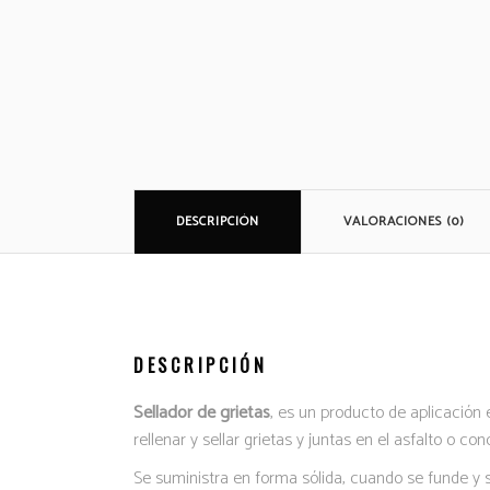
DESCRIPCIÓN
VALORACIONES (0)
DESCRIPCIÓN
Sellador de grietas
, es un producto de aplicación 
rellenar y sellar grietas y juntas en el asfalto o co
Se suministra en forma sólida, cuando se funde y 