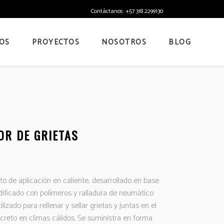
Contáctanos: +57 318 2299130
OS
PROYECTOS
NOSOTROS
BLOG
OR DE GRIETAS
to de aplicación en caliente, desarrollado en base
dificado con polímeros y ralladura de neumático
ilizado para rellenar y sellar grietas y juntas en el
ncreto en climas cálidos. Se suministra en forma