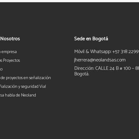
 Nosotros
Sede en Bogotá
Móvil & Whatsapp: +57 318 2299
a empresa
jherrera@neolandsas.com
s Proyectos
Dirección: CALLE 24 B # 100 – 8
to
Bogotá.
 de proyectos en señalización
ñalización y seguridad Vial
sa habla de Neoland