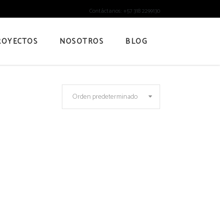
Contáctanos: +57 318 2299130
ROYECTOS
NOSOTROS
BLOG
Orden predeterminado