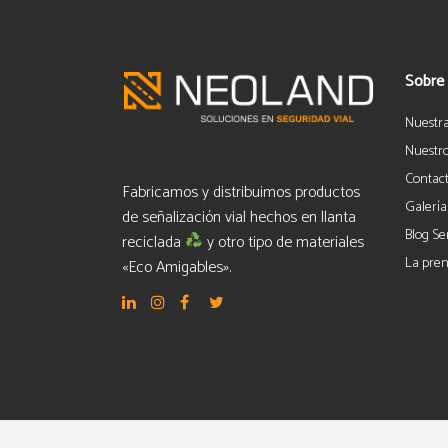
Sobre
Nuestr
Nuestro
Contac
Fabricamos y distribuimos productos
Galería
de señalización vial hechos en llanta
Blog Se
reciclada
y otro tipo de materiales
La pren
«Eco Amigables».