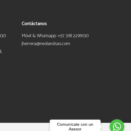
Contáctanos
130
Móvil & Whatsapp: +57 318 2299130
jherrera@neolandsas.com
8,
Comunícate con un
Asesor