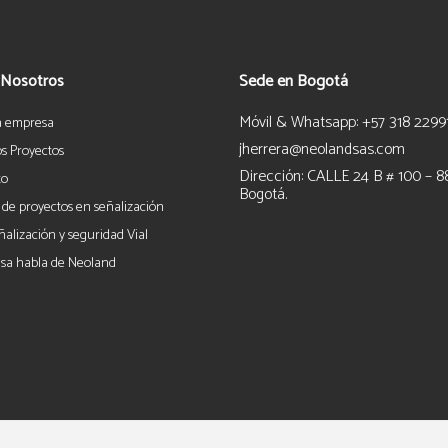
 Nosotros
Sede en Bogotá
Móvil & Whatsapp: +57 318 2299
a empresa
jherrera@neolandsas.com
s Proyectos
Dirección: CALLE 24 B # 100 – 8
to
Bogotá.
 de proyectos en señalización
ñalización y seguridad Vial
sa habla de Neoland