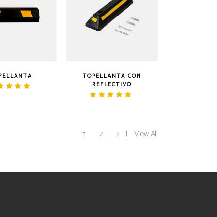
PELLANTA
TOPELLANTA CON
REFLECTIVO
Valorado
en
Valorado
5.00
en
de 5
5.00
de 5
1
2
View All