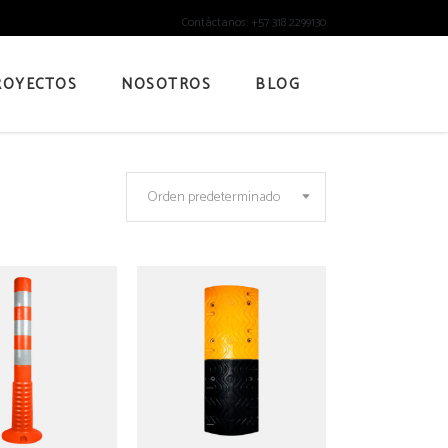
Contáctanos: +57 318 2299130
ROYECTOS
NOSOTROS
BLOG
Orden predeterminado