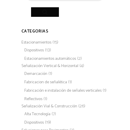
CATEGORIAS
(15)
Estacionamientos
(13)
Dispositivos
(2)
Estacionamientos automáticos
(4)
Señalización Vertical & Horizontal
(1)
Demarcación
(1)
Fabricacion de señalética
(1)
Fabricación e instalación de señales verticales
(1)
Reflectivos
(26)
Señalización Vial & Construcción
(7)
Alta Tecnología
(19)
Dispositivos