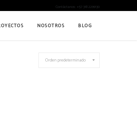
Contáctanos: +57 318 2299130
ROYECTOS
NOSOTROS
BLOG
Orden predeterminado