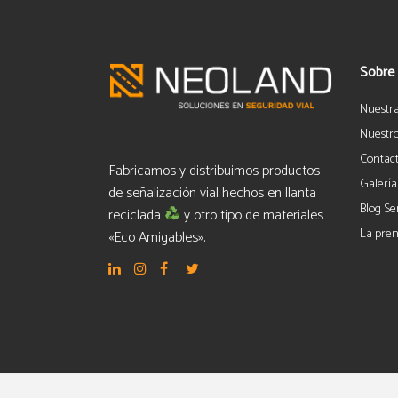
Sobre
Nuestr
Nuestro
Contac
Fabricamos y distribuimos productos
Galería
de señalización vial hechos en llanta
Blog Se
reciclada
y otro tipo de materiales
La pren
«Eco Amigables».