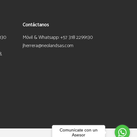
Contáctanos
130
Móvil & Whatsapp: +57 318 2299130
jherrera@neolandsas.com
8,
Comunícate con un
Asesor