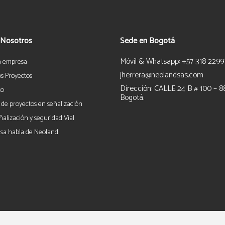
 Nosotros
Sede en Bogotá
Móvil & Whatsapp: +57 318 2299
a empresa
jherrera@neolandsas.com
s Proyectos
Dirección: CALLE 24 B # 100 – 8
to
Bogotá.
 de proyectos en señalización
ñalización y seguridad Vial
sa habla de Neoland